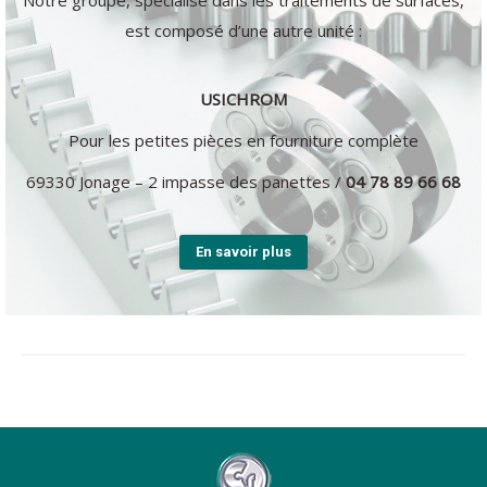
Notre groupe, spécialisé dans les traitements de surfaces,
est composé d’une autre unité :
USICHROM
Pour les petites pièces en fourniture complète
69330 Jonage – 2 impasse des panettes /
04 78 89 66 68
En savoir plus